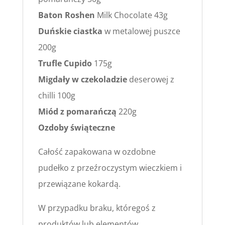
Baton Roshen
Milk Chocolate 43g
Duńskie ciastka
w metalowej puszce
200g
Trufle Cupido
175g
Migdały w czekoladzie
deserowej z
chilli 100g
Miód z pomarańczą
220g
Ozdoby świąteczne
Całość zapakowana w ozdobne
pudełko z przeźroczystym wieczkiem i
przewiązane kokardą.
W przypadku braku, któregoś z
produktów lub elementów