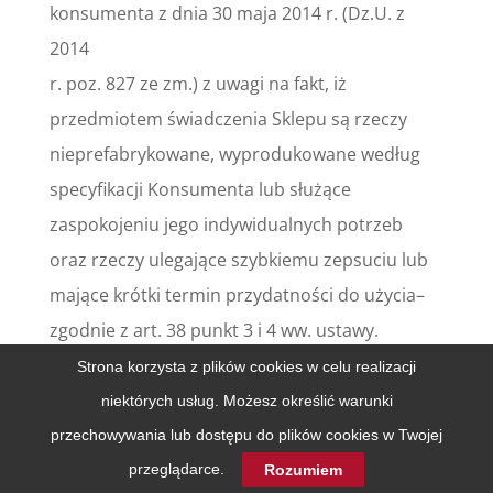
konsumenta z dnia 30 maja 2014 r. (Dz.U. z
2014
r. poz. 827 ze zm.) z uwagi na fakt, iż
przedmiotem świadczenia Sklepu są rzeczy
nieprefabrykowane, wyprodukowane według
specyfikacji Konsumenta lub służące
zaspokojeniu jego indywidualnych potrzeb
oraz rzeczy ulegające szybkiemu zepsuciu lub
mające krótki termin przydatności do użycia–
zgodnie z art. 38 punkt 3 i 4 ww. ustawy.
Strona korzysta z plików cookies w celu realizacji
§ 8
niektórych usług. Możesz określić warunki
OCHRONA DANYCH OSOBOWYCH
przechowywania lub dostępu do plików cookies w Twojej
Administratorem danych osobowych jest
przeglądarce.
Rozumiem