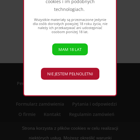
cookies i im podobnych
technologiach.
Wszystkie materiały są przeznaczone jedynie
dla osób dorosłych powyżej 18 roku życia, nie
należy ich przekazywać ani udostępniać
osobom poniżej 18 lat.
Zestawy upominkowe
Personalizowane zestawy prezentowe dla firm
Świąteczne zestawy dla dzieci
Formularz zamówienia
Pytania i odpowiedzi
O firmie
Kontakt
Regulamin zamówień
Polityka Prywatności
Strona korzysta z plików cookies w celu realizacji
niektórych usług. Możesz określić warunki