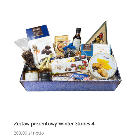
ceny:
od
wysokiej
do
niskiej
Zestaw prezentowy Winter Stories 4
209,00
zł
netto