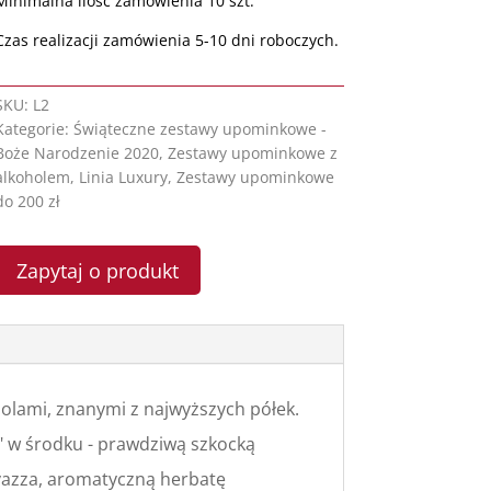
Minimalna ilość zamówienia 10 szt.
Czas realizacji zamówienia 5-10 dni roboczych.
SKU:
L2
Kategorie:
Świąteczne zestawy upominkowe -
Boże Narodzenie 2020
,
Zestawy upominkowe z
alkoholem
,
Linia Luxury
,
Zestawy upominkowe
do 200 zł
Zapytaj o produkt
holami, znanymi z najwyższych półek.
" w środku - prawdziwą szkocką
avazza, aromatyczną herbatę