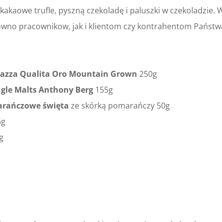
akaowe trufle, pyszną czekoladę i paluszki w czekoladzie.
wno pracownikow, jak i klientom czy kontrahentom Państwa
azza Qualita Oro Mountain Grown
250g
ngle Malts Anthony Berg
155g
marańczowe święta
ze skórką pomarańczy 50g
5g
g