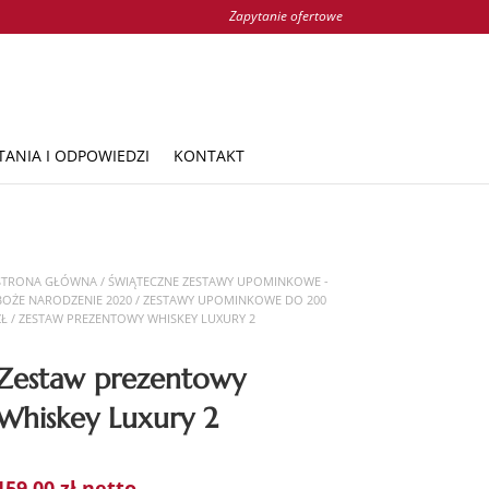
Zapytanie ofertowe
TANIA I ODPOWIEDZI
KONTAKT
STRONA GŁÓWNA
/
ŚWIĄTECZNE ZESTAWY UPOMINKOWE -
BOŻE NARODZENIE 2020
/
ZESTAWY UPOMINKOWE DO 200
ZŁ
/ ZESTAW PREZENTOWY WHISKEY LUXURY 2
Zestaw prezentowy
Whiskey Luxury 2
159,00
zł
netto