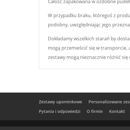
Całość zapakowana w ozdobne pudełk
W przypadku braku, któregoś z produ
podobny, uwzględniając jego przeznac
Dokładamy wszelkich starań by dosta
mogą przemieścić się w transporcie, 
zestawy mogą nieznacznie różnić się 
Zestawy upominkowe
Personalizowane zes
Pytania i odpowiedzi
O firmie
Kontakt
KoszeUpominkowe.net © 2017 Wszystkie 