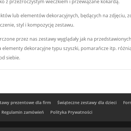
o z przeźroczystym wieczkiem i przewiązane kokardą.
któw lub elementów dekoracyjnych, będących na zdjęciu, z
zenie, styl i kompozycję zestawu.
rczone przez nas zestawy wyglądały jak na przedstawionyc
a elementy dekoracyjne typu szyszki, pomarańcze itp. różni
od siebie.
tawy prezentowe dla firm
Świąteczne zestawy dla dzieci
For
Regulamin zamówień
Polityka Prywatności
prawa zastrzeżone.