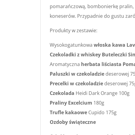
pomarańczową, bombonierkę pralin, k
koneserów. Przypadnie do gustu zaró
Produkty w zestawie:
Wysokogatunkowa
włoska kawa Lav
Czekoladki z whiskey Buteleczki Si
Aromatyczna
herbata liściasta Po
Paluszki w czekoladzie
deserowej 7
Precelki w czekoladzie
deserowej 75
Czekolada
Heidi Dark Orange 100g
Praliny Excelcium
180g
Trufle kakaowe
Cupido 175g
Ozdoby świąteczne