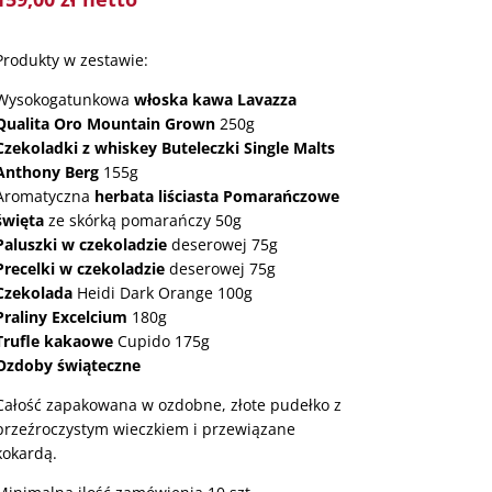
Produkty w zestawie:
Wysokogatunkowa
włoska kawa Lavazza
Qualita Oro Mountain Grown
250g
Czekoladki z whiskey Buteleczki Single Malts
Anthony Berg
155g
Aromatyczna
herbata liściasta Pomarańczowe
święta
ze skórką pomarańczy 50g
Paluszki w czekoladzie
deserowej 75g
Precelki w czekoladzie
deserowej 75g
Czekolada
Heidi Dark Orange 100g
Praliny Excelcium
180g
Trufle kakaowe
Cupido 175g
Ozdoby świąteczne
Całość zapakowana w ozdobne, złote pudełko z
przeźroczystym wieczkiem i przewiązane
kokardą.