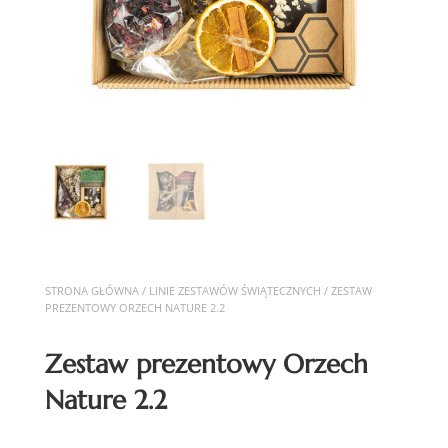
STRONA GŁÓWNA
/
LINIE ZESTAWÓW ŚWIĄTECZNYCH
/ ZESTAW
PREZENTOWY ORZECH NATURE 2.2
Zestaw prezentowy Orzech
Nature 2.2