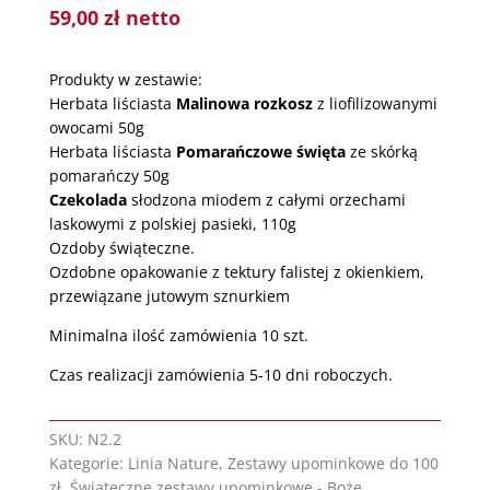
59,00
zł
netto
Produkty w zestawie:
Herbata liściasta
Malinowa rozkosz
z liofilizowanymi
owocami 50g
Herbata liściasta
Pomarańczowe święta
ze skórką
pomarańczy 50g
Czekolada
słodzona miodem z całymi orzechami
laskowymi z polskiej pasieki, 110g
Ozdoby świąteczne.
Ozdobne opakowanie z tektury falistej z okienkiem,
przewiązane jutowym sznurkiem
Minimalna ilość zamówienia 10 szt.
Czas realizacji zamówienia 5-10 dni roboczych.
SKU:
N2.2
Kategorie:
Linia Nature
,
Zestawy upominkowe do 100
zł
,
Świąteczne zestawy upominkowe - Boże