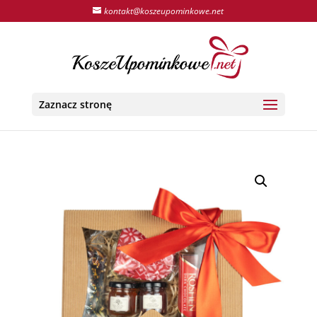
kontakt@koszeupominkowe.net
Zaznacz stronę