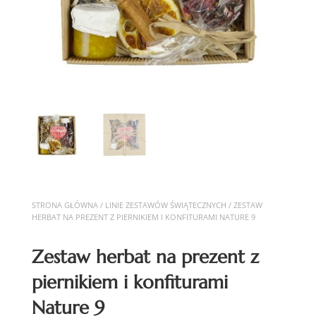
STRONA GŁÓWNA
/
LINIE ZESTAWÓW ŚWIĄTECZNYCH
/ ZESTAW
HERBAT NA PREZENT Z PIERNIKIEM I KONFITURAMI NATURE 9
Zestaw herbat na prezent z
piernikiem i konfiturami
Nature 9