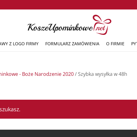
AWY Z LOGO FIRMY
FORMULARZ ZAMÓWIENIA
O FIRMIE
PY
minkowe - Boże Narodzenie 2020
/ Szybka wysyłka w 48h
szukasz.